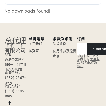
No downloads found!
总代理
常用连结
条款及细则
订阅
上将工程
关于我们
私隐条例
有限公司
SUBSCR
陈列室
使用条款及免责
地址 :
订阅即表示您同
声明
意我们的
使用条
香港茶果岭道
款
和
隐私权政
610号生利工业
策。
中心3楼4室
香港热线 :
(852) 2347-
9278
澳门热线 :
(853) 6545-
1063