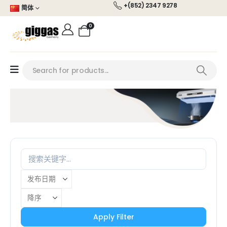
+(852) 2347 9278
简体
0
Apply Filter