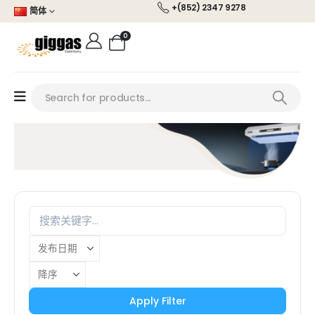
+(852) 2347 9278
简体
0
Apply Filter