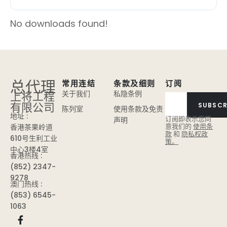
No downloads found!
总代理
常用连结
条款及细则
订阅
上将工程
关于我们
私隐条例
有限公司
SUBSCR
陈列室
使用条款及免责
地址 :
订阅即表示您同
声明
意我们的
使用条
香港茶果岭道
款
和
隐私权政
610号生利工业
策。
中心3楼4室
香港热线 :
(852) 2347-
9278
澳门热线 :
(853) 6545-
1063