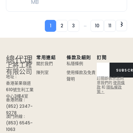
MB
...
1
2
3
10
11
總代理
常用連結
條款及細則
訂閱
上將工程
關於我們
私隱條例
有限公司
SUBSCR
陳列室
使用條款及免責
地址 :
訂閱即表示您同
聲明
意我們的
使用條
香港茶果嶺道
款
和
隱私權政
610號生利工業
策。
中心3樓4室
香港熱線 :
(852) 2347-
9278
澳門熱線 :
(853) 6545-
1063