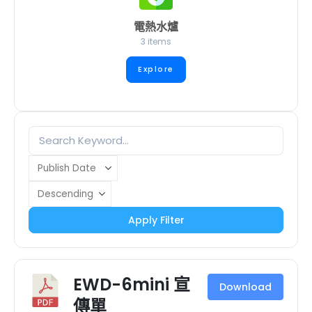
電熱水爐
3 items
Explore
Apply Filter
EWD-6mini 宣
Download
傳單