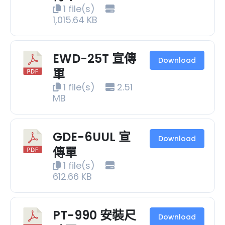
1 file(s)
1,015.64 KB
EWD-25T 宣傳
Download
單
1 file(s)
2.51
MB
GDE-6UUL 宣
Download
傳單
1 file(s)
612.66 KB
PT-990 安裝尺
Download