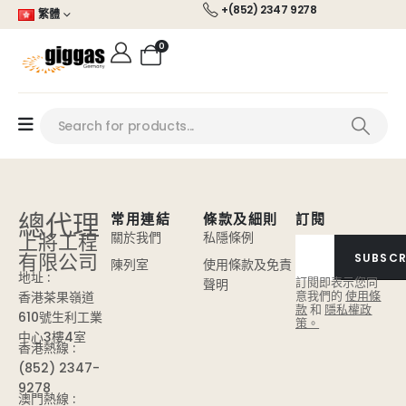
+(852) 2347 9278
繁體
0
總代理
常用連結
條款及細則
訂閱
上將工程
關於我們
私隱條例
有限公司
SUBSCR
陳列室
使用條款及免責
地址 :
訂閱即表示您同
聲明
意我們的
使用條
香港茶果嶺道
款
和
隱私權政
610號生利工業
策。
中心3樓4室
香港熱線 :
(852) 2347-
9278
澳門熱線 :